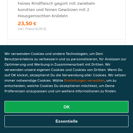
Feines Rindfleisch gegart mit zwiebeln
karotten und feinen Gewürzen mit 2
Hausgemachten Knödeln
23,50 €
inkl. Pfand (0,00 €)
Hähnchenschnitzel Hollondaise
Wir verwenden Cookies und andere Technologien, um Dein
Benutzererlebnis zu verbessern und zu personalisieren, für Analysen zur
Hähnchen paniert mit Pommes Salat und
Optimierung und Werbung in Zusammenarbeit mit Dritten. Wir
Sauce Hollondaise
verwenden unsere eigenen Cookies und Cookies von Dritten. Wenn Du
15,50 €
auf OK klickst, akzeptierst Du die Verwendung aller Cookies. Wir setzen
inkl. Pfand (0,00 €)
immer notwendige Cookies. Wähle
Einstellungen verwalten
, um zu
entscheiden, welche Cookies Du akzeptieren möchtest, um Deine
Präferenzen anzupassen und um weitere Informationen zu finden.
Hähnchenschnitzel mit
OK
Rahmsauce
Hähnchen Paniert mit Rahmsauce
Online Essen Bestellen
Essentielle
pommes und Salat
15,50 €