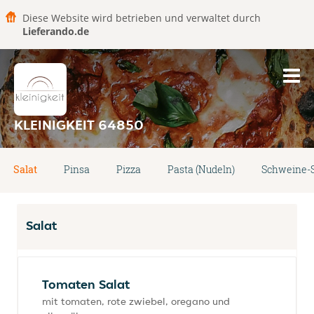
Diese Website wird betrieben und verwaltet durch
Lieferando.de
KLEINIGKEIT 64850
Salat
Pinsa
Pizza
Pasta (Nudeln)
Schweine-S
Salat
Tomaten Salat
mit tomaten, rote zwiebel, oregano und